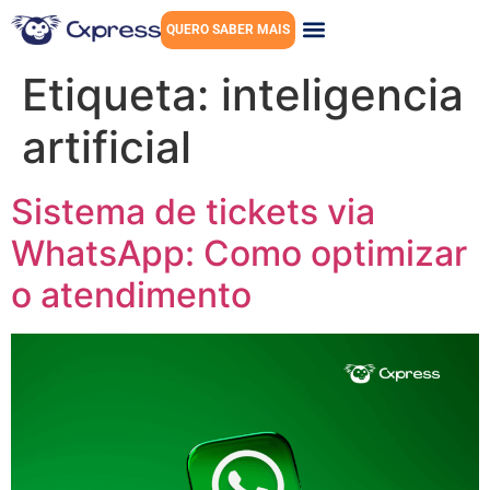
QUERO SABER MAIS
Etiqueta:
inteligencia
artificial
Sistema de tickets via
WhatsApp: Como optimizar
o atendimento