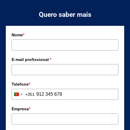
Quero saber mais
Nome
*
E-mail profissional
*
Telefone
*
+351
Portugal +351
Empresa
*