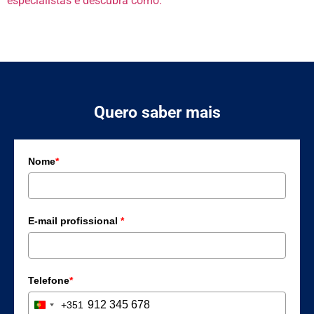
especialistas e descubra como.
Quero saber mais
Nome
*
E-mail profissional
*
Telefone
*
+351
Portugal +351