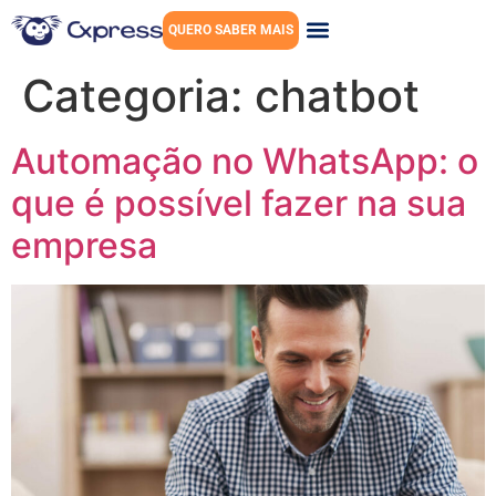
QUERO SABER MAIS
Categoria:
chatbot
Automação no WhatsApp: o
que é possível fazer na sua
empresa